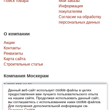
Поиск товара
Мои заказы
Информация
покупателям
Согласие на обработку
персональных данных
О компании
Акции
Контакты
Реквизиты
Карта сайта
Строительные статьи
Компания Москерам
8 (800) 555 44 33
Данный веб-сайт использует cookie-файлы в целях
предоставления вам лучшего пользовательского опыта
© 2010-2026 Москерам
на нашем сайте. Продолжая использовать данный сайт,
Указанные на сайте цены не являются публичной офертой (ст.435 ГК
вы соглашаетесь с использованием нами cookie-файлов.
РФ).
Для получения дополнительной информации см.
Стоимость и наличие товара просьба уточнять в офисах продаж....
Политика Cookie.