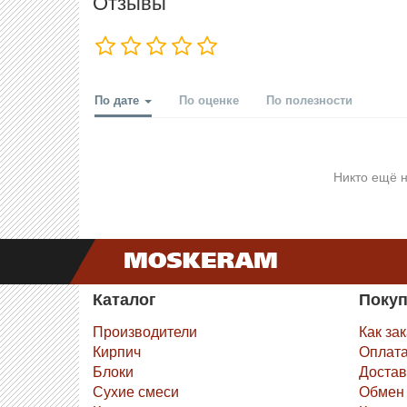
Отзывы
По дате
По оценке
По полезности
Никто ещё н
Каталог
Поку
Производители
Как за
Кирпич
Оплат
Блоки
Достав
Сухие смеси
Обмен 