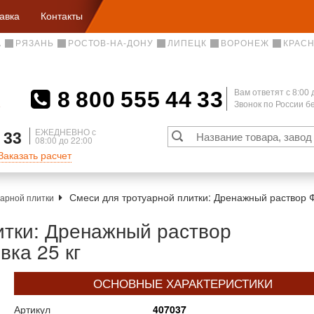
авка
Контакты
А
РЯЗАНЬ
РОСТОВ-НА-ДОНУ
ЛИПЕЦК
ВОРОНЕЖ
КРАС
8 800 555 44 33
Вам ответят c 8:00 
Звонок по России 
А
ЕЖЕДНЕВНО с
 33
08:00 до 22:00
Заказать расчет
Смеси для тротуарной плитки: Дренажный раствор
уарной плитки
итки: Дренажный раствор
ка 25 кг
ОСНОВНЫЕ ХАРАКТЕРИСТИКИ
Артикул
407037