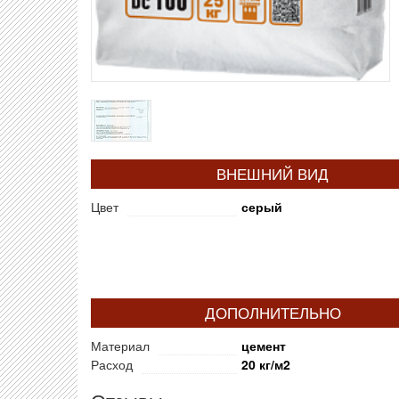
ВНЕШНИЙ ВИД
Цвет
серый
ДОПОЛНИТЕЛЬНО
Материал
цемент
Расход
20 кг/м2