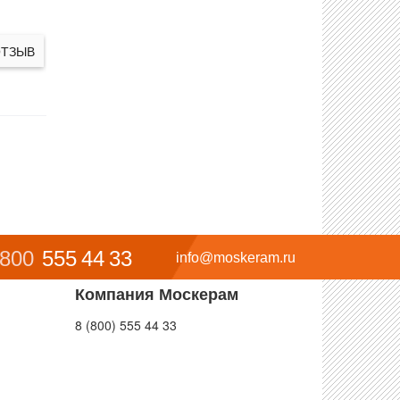
ОТЗЫВ
 800
555 44 33
info@moskeram.ru
Компания Москерам
8 (800) 555 44 33