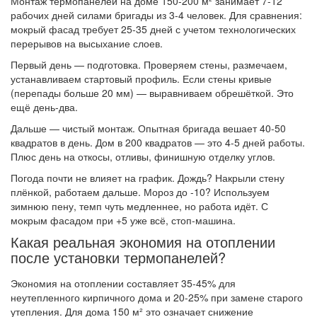
Монтаж термопанелей на доме 150-200 м² занимает 7-12
рабочих дней силами бригады из 3-4 человек. Для сравнения:
мокрый фасад требует 25-35 дней с учетом технологических
перерывов на высыхание слоев.
Первый день — подготовка. Проверяем стены, размечаем,
устанавливаем стартовый профиль. Если стены кривые
(перепады больше 20 мм) — выравниваем обрешёткой. Это
ещё день-два.
Дальше — чистый монтаж. Опытная бригада вешает 40-50
квадратов в день. Дом в 200 квадратов — это 4-5 дней работы.
Плюс день на откосы, отливы, финишную отделку углов.
Погода почти не влияет на график. Дождь? Накрыли стену
плёнкой, работаем дальше. Мороз до -10? Используем
зимнюю пену, темп чуть медленнее, но работа идёт. С
мокрым фасадом при +5 уже всё, стоп-машина.
Какая реальная экономия на отоплении
после установки термопанелей?
Экономия на отоплении составляет 35-45% для
неутепленного кирпичного дома и 20-25% при замене старого
утепления. Для дома 150 м² это означает снижение