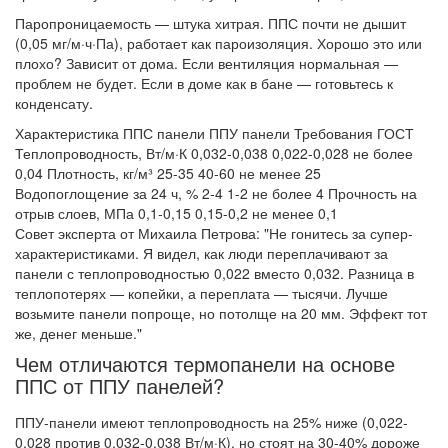
Паропроницаемость — штука хитрая. ППС почти не дышит
(0,05 мг/м·ч·Па), работает как пароизоляция. Хорошо это или
плохо? Зависит от дома. Если вентиляция нормальная —
проблем не будет. Если в доме как в бане — готовьтесь к
конденсату.
Характеристика ППС панели ППУ панели Требования ГОСТ
Теплопроводность, Вт/м·К 0,032-0,038 0,022-0,028 не более
0,04 Плотность, кг/м³ 25-35 40-60 не менее 25
Водопоглощение за 24 ч, % 2-4 1-2 не более 4 Прочность на
отрыв слоев, МПа 0,1-0,15 0,15-0,2 не менее 0,1
Совет эксперта от Михаила Петрова: "Не гонитесь за супер-
характеристиками. Я видел, как люди переплачивают за
панели с теплопроводностью 0,022 вместо 0,032. Разница в
теплопотерях — копейки, а переплата — тысячи. Лучше
возьмите панели попроще, но потолще на 20 мм. Эффект тот
же, денег меньше."
Чем отличаются термопанели на основе
ППС от ППУ панелей?
ППУ-панели имеют теплопроводность на 25% ниже (0,022-
0,028 против 0,032-0,038 Вт/м·К), но стоят на 30-40% дороже