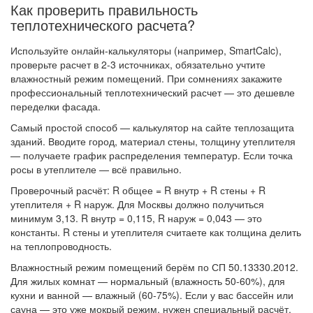
Как проверить правильность
теплотехнического расчета?
Используйте онлайн-калькуляторы (например, SmartCalc),
проверьте расчет в 2-3 источниках, обязательно учтите
влажностный режим помещений. При сомнениях закажите
профессиональный теплотехнический расчет — это дешевле
переделки фасада.
Самый простой способ — калькулятор на сайте теплозащита
зданий. Вводите город, материал стены, толщину утеплителя
— получаете график распределения температур. Если точка
росы в утеплителе — всё правильно.
Проверочный расчёт: R общее = R внутр + R стены + R
утеплителя + R наруж. Для Москвы должно получиться
минимум 3,13. R внутр = 0,115, R наруж = 0,043 — это
константы. R стены и утеплителя считаете как толщина делить
на теплопроводность.
Влажностный режим помещений берём по СП 50.13330.2012.
Для жилых комнат — нормальный (влажность 50-60%), для
кухни и ванной — влажный (60-75%). Если у вас бассейн или
сауна — это уже мокрый режим, нужен специальный расчёт.