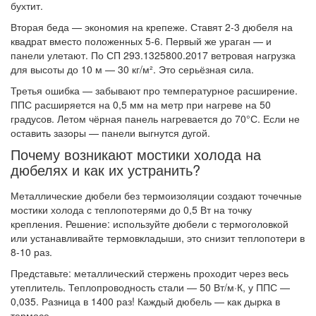
бухтит.
Вторая беда — экономия на крепеже. Ставят 2-3 дюбеля на
квадрат вместо положенных 5-6. Первый же ураган — и
панели улетают. По СП 293.1325800.2017 ветровая нагрузка
для высоты до 10 м — 30 кг/м². Это серьёзная сила.
Третья ошибка — забывают про температурное расширение.
ППС расширяется на 0,5 мм на метр при нагреве на 50
градусов. Летом чёрная панель нагревается до 70°С. Если не
оставить зазоры — панели выгнутся дугой.
Почему возникают мостики холода на
дюбелях и как их устранить?
Металлические дюбели без термоизоляции создают точечные
мостики холода с теплопотерями до 0,5 Вт на точку
крепления. Решение: используйте дюбели с термоголовкой
или устанавливайте термовкладыши, это снизит теплопотери в
8-10 раз.
Представьте: металлический стержень проходит через весь
утеплитель. Теплопроводность стали — 50 Вт/м·К, у ППС —
0,035. Разница в 1400 раз! Каждый дюбель — как дырка в
термосе.