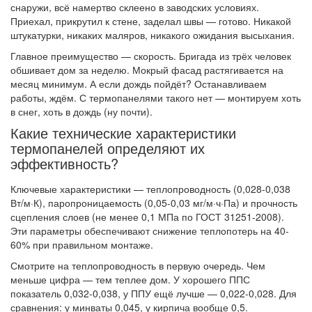
снаружи, всё намертво склеено в заводских условиях.
Приехал, прикрутил к стене, заделал швы — готово. Никакой
штукатурки, никаких маляров, никакого ожидания высыхания.
Главное преимущество — скорость. Бригада из трёх человек
обшивает дом за неделю. Мокрый фасад растягивается на
месяц минимум. А если дождь пойдёт? Останавливаем
работы, ждём. С термопанелями такого нет — монтируем хоть
в снег, хоть в дождь (ну почти).
Какие технические характеристики
термопанелей определяют их
эффективность?
Ключевые характеристики — теплопроводность (0,028-0,038
Вт/м·К), паропроницаемость (0,05-0,03 мг/м·ч·Па) и прочность
сцепления слоев (не менее 0,1 МПа по ГОСТ 31251-2008).
Эти параметры обеспечивают снижение теплопотерь на 40-
60% при правильном монтаже.
Смотрите на теплопроводность в первую очередь. Чем
меньше цифра — тем теплее дом. У хорошего ППС
показатель 0,032-0,038, у ППУ ещё лучше — 0,022-0,028. Для
сравнения: у минваты 0,045, у кирпича вообще 0,5.