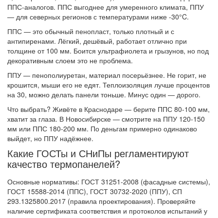
ППС-аналогов. ППС выгоднее для умеренного климата, ППУ
— для северных регионов с температурами ниже -30°C.
ППС — это обычный пенопласт, только плотный и с
антипиренами. Лёгкий, дешёвый, работает отлично при
толщине от 100 мм. Боится ультрафиолета и грызунов, но под
декоративным слоем это не проблема.
ППУ — пенополиуретан, материал посерьёзнее. Не горит, не
крошится, мыши его не едят. Теплоизоляция лучше процентов
на 30, можно делать панели тоньше. Минус один — дорого.
Что выбрать? Живёте в Краснодаре — берите ППС 80-100 мм,
хватит за глаза. В Новосибирске — смотрите на ППУ 120-150
мм или ППС 180-200 мм. По деньгам примерно одинаково
выйдет, но ППУ надёжнее.
Какие ГОСТы и СНиПы регламентируют
качество термопанелей?
Основные нормативы: ГОСТ 31251-2008 (фасадные системы),
ГОСТ 15588-2014 (ППС), ГОСТ 30732-2020 (ППУ), СП
293.1325800.2017 (правила проектирования). Проверяйте
наличие сертификата соответствия и протоколов испытаний у