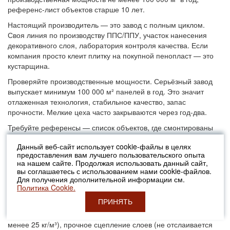
референс-лист объектов старше 10 лет.
Настоящий производитель — это завод с полным циклом.
Своя линия по производству ППС/ППУ, участок нанесения
декоративного слоя, лаборатория контроля качества. Если
компания просто клеит плитку на покупной пенопласт — это
кустарщина.
Проверяйте производственные мощности. Серьёзный завод
выпускает минимум 100 000 м² панелей в год. Это значит
отлаженная технология, стабильное качество, запас
прочности. Мелкие цеха часто закрываются через год-два.
Требуйте референсы — список объектов, где смонтированы
панели этого производителя. Причём не вчерашние, а 5-10
Данный веб-сайт использует cookie-файлы в целях
летней давности. Съездите, посмотрите, как выглядит фасад
предоставления вам лучшего пользовательского опыта
через годы. Это лучшая проверка качества.
на нашем сайте. Продолжая использовать данный сайт,
вы соглашаетесь с использованием нами cookie-файлов.
Как отличить качественные термопанели от
Для получения дополнительной информации см.
подделок?
Политика Cookie.
ПРИНЯТЬ
Признаки качества: четкая геометрия (отклонение не более 2
мм), равномерная плотность утеплителя (для ППС — не
менее 25 кг/м³), прочное сцепление слоев (не отслаивается