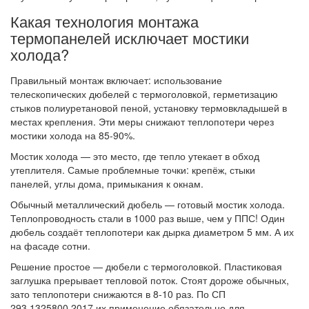
Какая технология монтажа
термопанелей исключает мостики
холода?
Правильный монтаж включает: использование
телескопических дюбелей с термоголовкой, герметизацию
стыков полиуретановой пеной, установку термовкладышей в
местах крепления. Эти меры снижают теплопотери через
мостики холода на 85-90%.
Мостик холода — это место, где тепло утекает в обход
утеплителя. Самые проблемные точки: крепёж, стыки
панелей, углы дома, примыкания к окнам.
Обычный металлический дюбель — готовый мостик холода.
Теплопроводность стали в 1000 раз выше, чем у ППС! Один
дюбель создаёт теплопотери как дырка диаметром 5 мм. А их
на фасаде сотни.
Решение простое — дюбели с термоголовкой. Пластиковая
заглушка прерывает тепловой поток. Стоят дороже обычных,
зато теплопотери снижаются в 8-10 раз. По СП
293.1325800.2017 их применение обязательно для