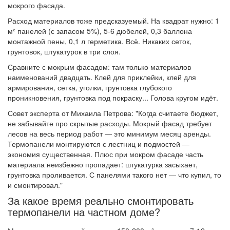
мокрого фасада.
Расход материалов тоже предсказуемый. На квадрат нужно: 1
м² панелей (с запасом 5%), 5-6 дюбелей, 0,3 баллона
монтажной пены, 0,1 л герметика. Всё. Никаких сеток,
грунтовок, штукатурок в три слоя.
Сравните с мокрым фасадом: там только материалов
наименований двадцать. Клей для приклейки, клей для
армирования, сетка, уголки, грунтовка глубокого
проникновения, грунтовка под покраску... Голова кругом идёт.
Совет эксперта от Михаила Петрова: "Когда считаете бюджет,
не забывайте про скрытые расходы. Мокрый фасад требует
лесов на весь период работ — это минимум месяц аренды.
Термопанели монтируются с лестниц и подмостей —
экономия существенная. Плюс при мокром фасаде часть
материала неизбежно пропадает: штукатурка засыхает,
грунтовка проливается. С панелями такого нет — что купил, то
и смонтировал."
За какое время реально смонтировать
термопанели на частном доме?