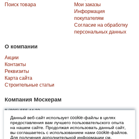
Поиск товара
Мои заказы
Информация
покупателям
Согласие на обработку
персональных данных
О компании
Акции
Контакты
Реквизиты
Карта сайта
Строительные статьи
Компания Москерам
8 (800) 555 44 33
Данный веб-сайт использует cookie-файлы в целях
предоставления вам лучшего пользовательского опыта
© 2010-2026 Москерам
на нашем сайте. Продолжая использовать данный сайт,
Указанные на сайте цены не являются публичной офертой (ст.435 ГК
вы соглашаетесь с использованием нами cookie-файлов.
РФ).
Для получения дополнительной информации см.
Стоимость и наличие товара просьба уточнять в офисах продаж....